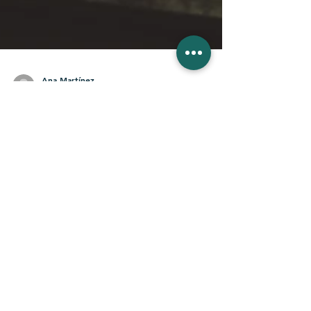
Ana Martínez
20 dic 2022
6 min de lectura
CÓMO PUEDO
ACOMPAÑAR A UN
FAMILIAR O AMIGO
DIAGNOSTICADO DE
CÁNCER