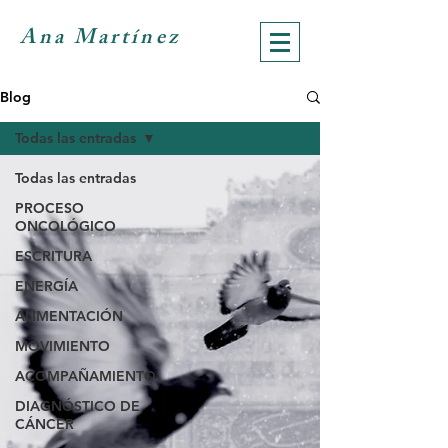
Ana Martínez
Blog
Todas las entradas
Todas las entradas
PROCESO
ONCOLÓGICO
ESCRITURA
ENERGÍA
ALIMENTACIÓN
MOVIMIENTO
ACOMPAÑAMIENTO
DIAGNÓSTICO DE
CÁNCER