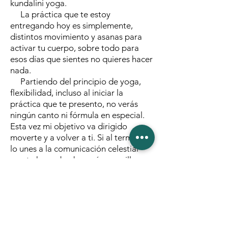
kundalini yoga.
La práctica que te estoy
entregando hoy es simplemente,
distintos movimiento y asanas para
activar tu cuerpo, sobre todo para
esos días que sientes no quieres hacer
nada.
Partiendo del principio de yoga,
flexibilidad, incluso al iniciar la
práctica que te presento, no verás
ningún canto ni fórmula en especial.
Esta vez mi objetivo va dirigido
moverte y a volver a ti. Si al terminar
lo unes a la comunicación celestial
que te he grabado, será maravilloso
para reconectar.
BENEFICIOS PRIMORDIALES
•Activarte progresivamente.
•Calentar y estirar músculos.
•Reactivar circulación.