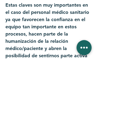
Estas claves son muy importantes en 
el caso del personal médico sanitario 
ya que favorecen la confianza en el 
equipo tan importante en estos 
procesos, hacen parte de la 
humanización de la relación 
médico/paciente y abren la 
posibilidad de sentirnos parte activa 
y colaborar en nuestro proceso 
mejorando los resultados.
Si quieres saber por dónde empezar 
con estas claves, en mi página 
web
puedes encontrar y descargar todas 
las prácticas que las diferentes 
profesionales han aportado en sus 
ponencias a lo largo de esta I 
Semana del Acompañamiento 