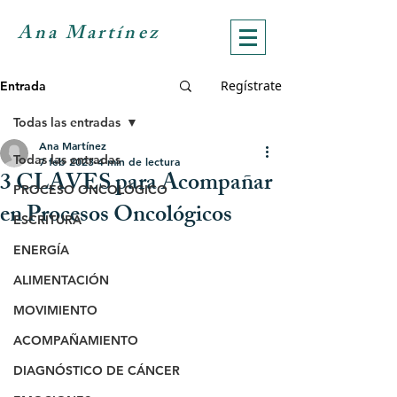
Ana Martínez
Regístrate
Entrada
Todas las entradas
Ana Martínez
Todas las entradas
7 feb 2023
4 min de lectura
3 CLAVES para Acompañar
PROCESO ONCOLÓGICO
en Procesos Oncológicos
ESCRITURA
ENERGÍA
ALIMENTACIÓN
MOVIMIENTO
ACOMPAÑAMIENTO
DIAGNÓSTICO DE CÁNCER